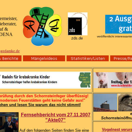
ermeister,
eberater,
af &
r DENA
veröffentlicht interessan
zds.de
r-gedamke.de
prüfung durch den Schornsteinfeger überflüssig!
modernen Feuerstätten geht keine Gefahr aus!"
ehen und lesen Sie warum das nicht stimmt!
Fernsehbericht vom 27.11.2007
Schornsteinöffn
"Akte07"
Vogelnest verur
Auf den folgenden Seiten finden Sie eine