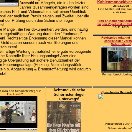
Kohlenmonoxidver
Auswahl an Mängeln, die in den letzten
28.03.2008
Jahren zusammengetragen worden sind!
Eine Mutter und ihre zwe
iches Bild- und Videomaterial soll einen Überblick
erstickten...
gel der täglichen Praxis zeigen und Zweifel über die
eit der Prüfung durch den Schornsteinfeger
Frau an Kohlenmonoxid 
wegen Vogelnest im Sch
en!
19.11.2013
e Mängel, die hier dokumentiert werden, sind häufig
ner regelmäßigen Wartung durch den "Fachmann"
en! Rechtzeitige Erkennung dieser Mängel können
Rechtzeitig erkannt! 
Dohlennester verst
r Geld sparen sondern auch vor Störungen und
Schornsteine!
 schützen!
elmäßige Wartung ist natürlich eine gute vorbeugende
che Kontrolle Ihrer Heizungsanlage! Aber eine
ige Überprüfung auf sichere Benutzbarkeit der
n Feuerungsanlage (Heizung, Verbindungsstück,
ein o. Abgasleitung & Brennstoffleitung) wird dadurch
etzt!
Fernsehbericht bei m
Achtung - falsche
ht man den Schornsteinfeger in
Querulanten Deutsch
Schornsteinfeger
Frankreich?
unterwegs!
Ausspioniert durch
Schornsteinfeger