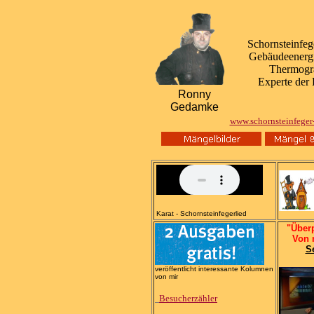
Schornsteinfeg
Gebäudeenergi
Thermogr
Experte de
Ronny
Gedamke
www.schornsteinfege
Karat - Schornsteinfegerlied
"Über
Von 
S
veröffentlicht interessante Kolumnen
von mir
Besucherzähler