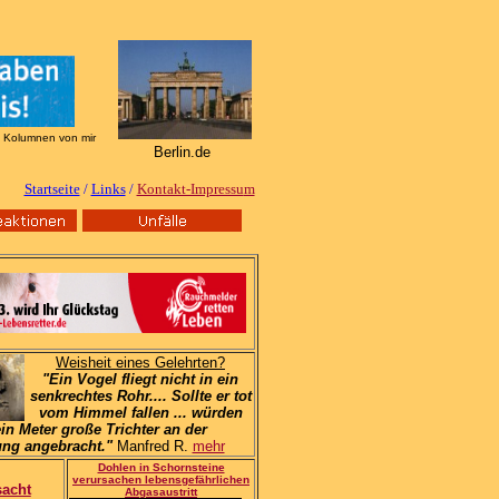
te Kolumnen von mir
Berlin.de
Startseite
/
Links
/
Kontakt-Impressu
m
Weisheit eines Gelehrten?
"Ein Vogel fliegt nicht in ein
senkrechtes Rohr.... Sollte er tot
vom Himmel fallen ... würden
ein Meter große Trichter an der
ung angebracht."
Manfred R.
mehr
Dohlen in Schornsteine
verursachen lebensgefährlichen
sacht
Abgasaustritt