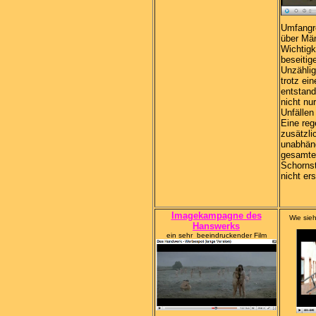
Umfangre
über Män
Wichtigk
beseitig
Unzählig
trotz ei
entstand
nicht nu
Unfällen
Eine reg
zusätzli
unabhäng
gesamte
Schornst
nicht ers
Imagekampagne des
Wie sie
Hanswerks
ein sehr beeindruckender Film