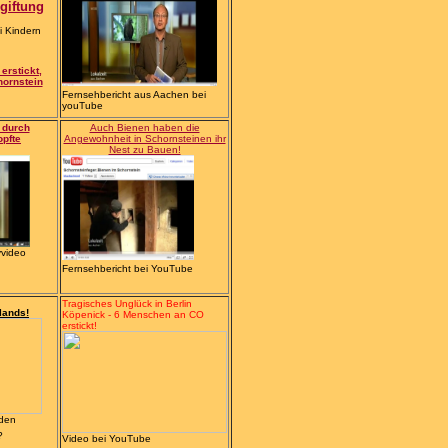
giftung
i Kindern
erstickt,
ornstein
Fernsehbericht aus Aachen bei
youTube
- durch
Auch Bienen haben die
opfte
Angewohnheit in Schornsteinen ihr
Nest zu Bauen!
yvideo
Fernsehbericht bei YouTube
Tragisches Unglück in Berlin
lands!
Köpenick - 6 Menschen an CO
erstickt!
 den
?
Video bei YouTube